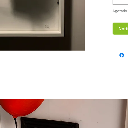
Agotado
Notif