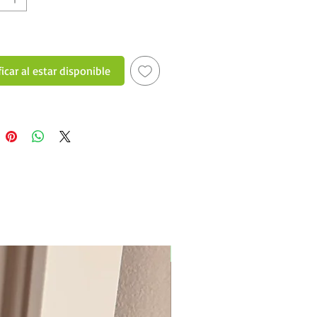
icar al estar disponible
New