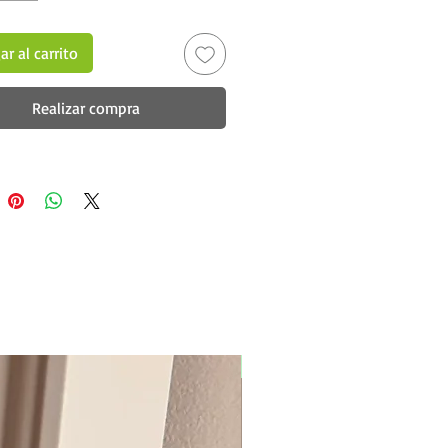
r al carrito
Realizar compra
New