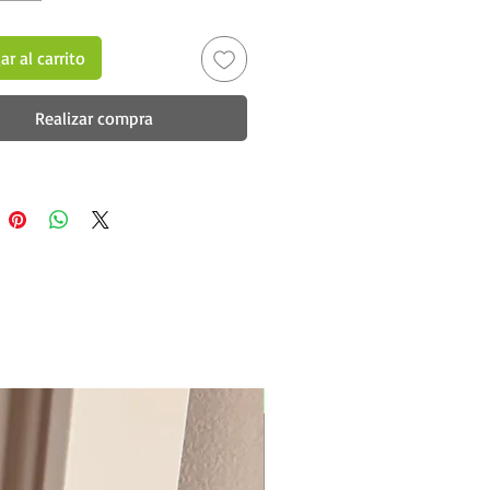
r al carrito
Realizar compra
New