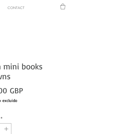
CONTACT
 mini books
wns
Precio
00 GBP
 excluido
*