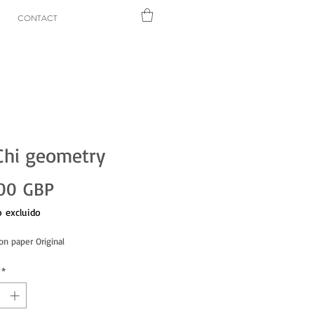
CONTACT
Chi geometry
Precio
00 GBP
 excluido
on paper Original 
*