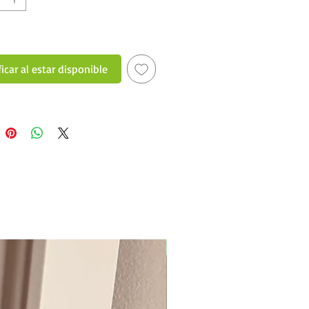
icar al estar disponible
New