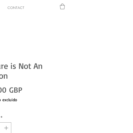
CONTACT
ure is Not An
on
Precio
00 GBP
 excluido
*