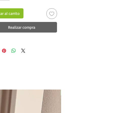
r al carrito
Realizar compra
New