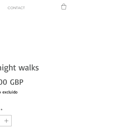
CONTACT
ight walks
Precio
00 GBP
 excluido
*